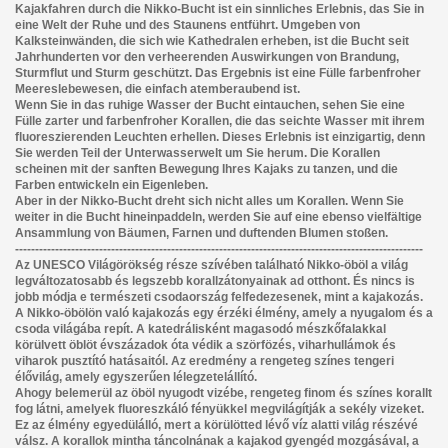
Kajakfahren durch die Nikko-Bucht ist ein sinnliches Erlebnis, das Sie in
eine Welt der Ruhe und des Staunens entführt. Umgeben von
Kalksteinwänden, die sich wie Kathedralen erheben, ist die Bucht seit
Jahrhunderten vor den verheerenden Auswirkungen von Brandung,
Sturmflut und Sturm geschützt. Das Ergebnis ist eine Fülle farbenfroher
Meereslebewesen, die einfach atemberaubend ist.
Wenn Sie in das ruhige Wasser der Bucht eintauchen, sehen Sie eine
Fülle zarter und farbenfroher Korallen, die das seichte Wasser mit ihrem
fluoreszierenden Leuchten erhellen. Dieses Erlebnis ist einzigartig, denn
Sie werden Teil der Unterwasserwelt um Sie herum. Die Korallen
scheinen mit der sanften Bewegung Ihres Kajaks zu tanzen, und die
Farben entwickeln ein Eigenleben.
Aber in der Nikko-Bucht dreht sich nicht alles um Korallen. Wenn Sie
weiter in die Bucht hineinpaddeln, werden Sie auf eine ebenso vielfältige
Ansammlung von Bäumen, Farnen und duftenden Blumen stoßen.
------------------------------------------------------------------------------------------------------
Az UNESCO Világörökség része szívében található Nikko-öböl a világ
legváltozatosabb és legszebb korallzátonyainak ad otthont. És nincs is
jobb módja e természeti csodaország felfedezesenek, mint a kajakozás.
A Nikko-öbölön való kajakozás egy érzéki élmény, amely a nyugalom és a
csoda világába repít. A katedrálisként magasodó mészkőfalakkal
körülvett öblöt évszázadok óta védik a szörfözés, viharhullámok és
viharok pusztító hatásaitól. Az eredmény a rengeteg színes tengeri
élővilág, amely egyszerűen lélegzetelállító.
Ahogy belemerül az öböl nyugodt vizébe, rengeteg finom és színes korallt
fog látni, amelyek fluoreszkáló fényükkel megvilágítják a sekély vizeket.
Ez az élmény egyedülálló, mert a körülötted lévő víz alatti világ részévé
válsz. A korallok mintha táncolnának a kajakod gyengéd mozgásával, a