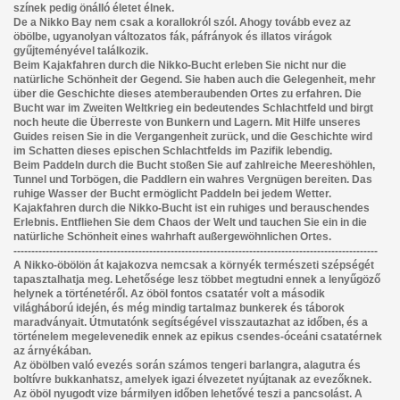
színek pedig önálló életet élnek.
De a Nikko Bay nem csak a korallokról szól. Ahogy tovább evez az
öbölbe, ugyanolyan változatos fák, páfrányok és illatos virágok
gyűjteményével találkozik.
Beim Kajakfahren durch die Nikko-Bucht erleben Sie nicht nur die
natürliche Schönheit der Gegend. Sie haben auch die Gelegenheit, mehr
über die Geschichte dieses atemberaubenden Ortes zu erfahren. Die
Bucht war im Zweiten Weltkrieg ein bedeutendes Schlachtfeld und birgt
noch heute die Überreste von Bunkern und Lagern. Mit Hilfe unseres
Guides reisen Sie in die Vergangenheit zurück, und die Geschichte wird
im Schatten dieses epischen Schlachtfelds im Pazifik lebendig.
Beim Paddeln durch die Bucht stoßen Sie auf zahlreiche Meereshöhlen,
Tunnel und Torbögen, die Paddlern ein wahres Vergnügen bereiten. Das
ruhige Wasser der Bucht ermöglicht Paddeln bei jedem Wetter.
Kajakfahren durch die Nikko-Bucht ist ein ruhiges und berauschendes
Erlebnis. Entfliehen Sie dem Chaos der Welt und tauchen Sie ein in die
natürliche Schönheit eines wahrhaft außergewöhnlichen Ortes.
------------------------------------------------------------------------------------------------------
A Nikko-öbölön át kajakozva nemcsak a környék természeti szépségét
tapasztalhatja meg. Lehetősége lesz többet megtudni ennek a lenyűgöző
helynek a történetéről. Az öböl fontos csatatér volt a második
világháború idején, és még mindig tartalmaz bunkerek és táborok
maradványait. Útmutatónk segítségével visszautazhat az időben, és a
történelem megelevenedik ennek az epikus csendes-óceáni csatatérnek
az árnyékában.
Az öbölben való evezés során számos tengeri barlangra, alagutra és
boltívre bukkanhatsz, amelyek igazi élvezetet nyújtanak az evezőknek.
Az öböl nyugodt vize bármilyen időben lehetővé teszi a pancsolást. A